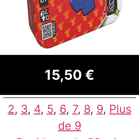
15,50 €
2
, 
3
, 
4
, 
5
, 
6
, 
7
, 
8
, 
9
, 
Plus
de 9