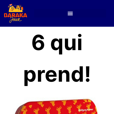
6 qui
prend!