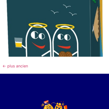
←
plus ancien